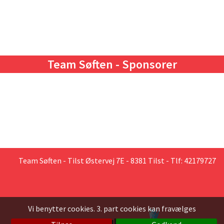
Team Søften - Sponsorer
Team Søften
- Tilst Østervej 7E - 8381 Tilst - Tlf: 42179727
Vi benytter cookies. 3. part cookies kan fravælges
Klubmodul
en løsning fra