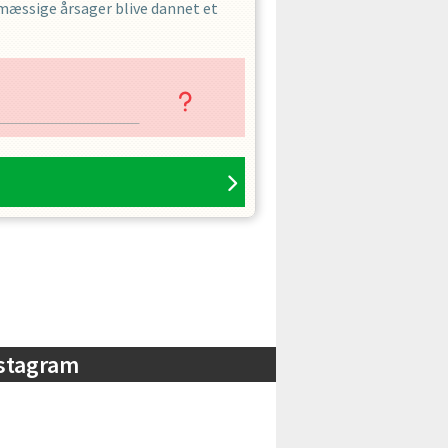
smæssige årsager blive dannet et
stagram