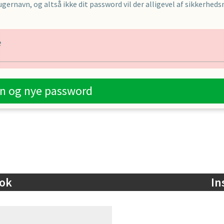
gernavn, og altså ikke dit password vil der alligevel af sikkerhed
e
n og nye password
ok
In