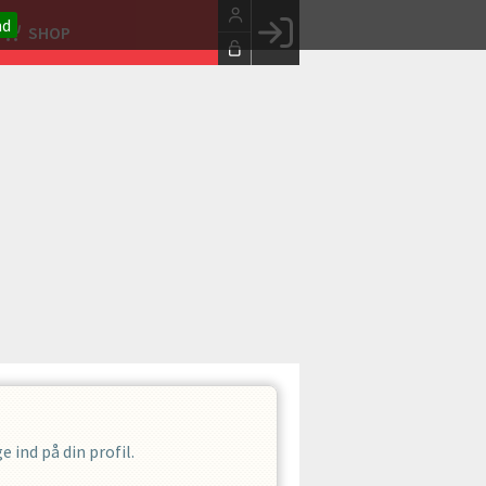
nd
SHOP
Facebook login
Husk mig
Glemt password
Opret profil
LOG IND
 ind på din profil.