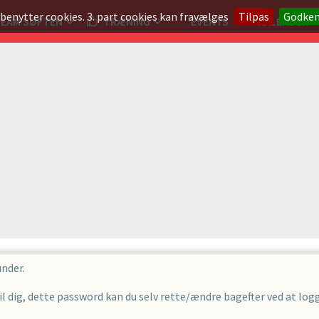
 benytter cookies. 3. part cookies kan fravælges
Tilpas
Godke
TEAM SØFTEN
TRÆNING
EVENTS
KALENDER
under.
 dig, dette password kan du selv rette/ændre bagefter ved at logge