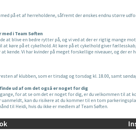
 med på et af herreholdene, såfremt der ønskes endnu større udfo
er med i Team Søften
de at blive en bedre rytter på, og vi ved at der er rigtig mange mot
l at køre på et cykelhold. At køre på et cykelhold giver fællesskab
t kende. Vi har kvinder på meget forskellige niveauer, og der er he
ten af klubben, som er tirsdag og torsdag kl. 18.00, samt søndag 
finde ud af om det også er noget for dig
 gange, for at se om det er noget for dig, er du velkommen til at ko
 uanmeldt, kan du risikere at du kommer til en tom parkeringspla
rhånd til Heidi, hvis du ikke er medlem af Team Søften.
ok
In