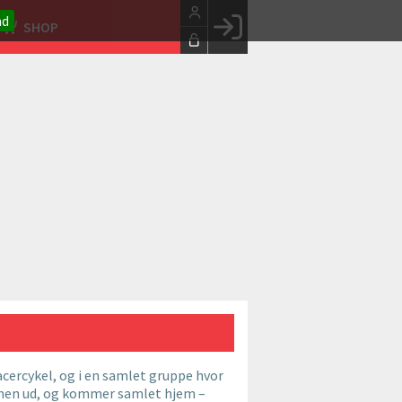
nd
SHOP
Facebook login
Husk mig
Glemt password
Opret profil
LOG IND
acercykel, og i en samlet gruppe hvor
sammen ud, og kommer samlet hjem –