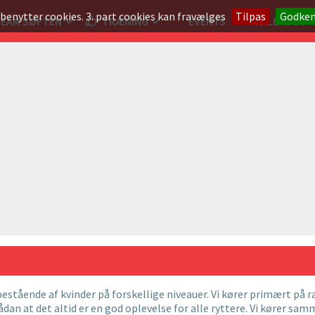
 benytter cookies. 3. part cookies kan fravælges
Tilpas
Godke
TEAM SØFTEN
TRÆNING
EVENTS
KALENDER
estående af kvinder på forskellige niveauer. Vi kører primært på r
sådan at det altid er en god oplevelse for alle ryttere. Vi kører 