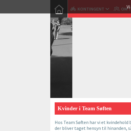
Vi
KONTINGENT
OM 
Kvinder i Team Søften
Hos Team Søften har vi et kvindehold b
der bliver taget hensyn til hinanden, 