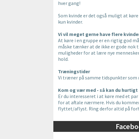
hver gang!
Som kvinde er det også muligt at køre
kun kvinder.
Vi vil meget gerne have flere kvind
At køre i en gruppe er en rigtig god må
måske tænker at de ikke er gode nok ti
muligheder for at lære nye mennesker a
hold.
Træningstider
Vi træner på samme tidspunkter som res
Kom og vær med - så kan du hurtigt 
Er du interesseret i at køre med et par
for at aftale nærmere. Hvis du kommer
flyttet/aflyst. Ring derfor altid på fo
Facebo