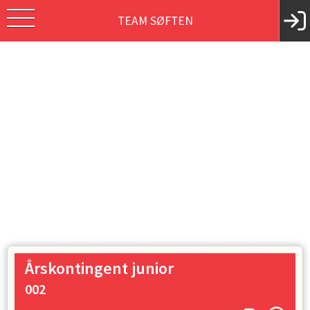
TEAM SØFTEN
Årskontingent junior
002