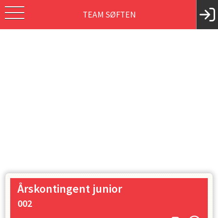
TEAM SØFTEN
Årskontingent junior
002