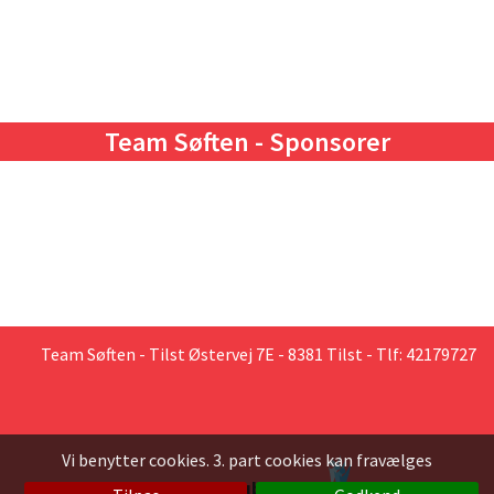
Team Søften - Sponsorer
Team Søften
- Tilst Østervej 7E - 8381 Tilst - Tlf: 42179727
Vi benytter cookies. 3. part cookies kan fravælges
Klubmodul
en løsning fra